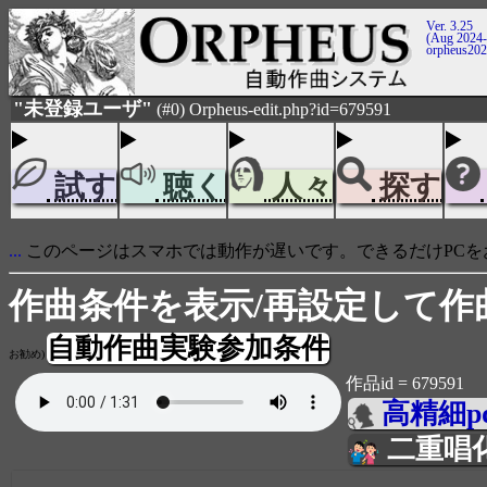
Ver. 3.25
(Aug 2024-
orpheus20
"未登録ユーザ"
(#0) Orpheus-edit.php?id=679591
試す
聴く
人々
探す
...
このページはスマホでは動作が遅いです。できるだけPCを
作曲条件を表示/再設定して作
自動作曲実験参加条件
お勧め)
作品id = 679591
高精細p
二重唱