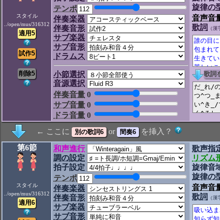
旋律の
テンポ
スタイル
音声音
伴奏楽器
../open/mus/316312
歌詞
伴奏音形
（漢
サブ楽器
サブ音形
ドラムス
小節選択
音源選択
伴奏音量
0
サブ音量
0
ドラ音量
0
← ここに
or
を挿入？
第6節
和声進行
歌声指
調の設定
リズム
拍子設定
旋律音
旋律の
テンポ
スタイル
音声音
伴奏楽器
../open/mus/316312
歌詞
伴奏音形
（漢
サブ楽器
サブ音形