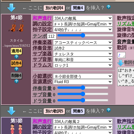
← ここに
or
を挿入？
第4節
和声進行
歌声指
調の設定
リズム
拍子設定
旋律音
旋律の
テンポ
スタイル
音声音
伴奏楽器
../open/mus/316312
歌詞
伴奏音形
（漢
サブ楽器
サブ音形
ドラムス
小節選択
音源選択
伴奏音量
0
サブ音量
0
ドラ音量
0
← ここに
or
を挿入？
第5節
和声進行
歌声指
調の設定
リズム
拍子設定
旋律音