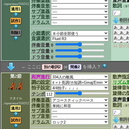
音声音
伴奏楽器
../open/mus/316312
歌詞
伴奏音形
（漢
サブ楽器
サブ音形
ドラムス
小節選択
音源選択
伴奏音量
0
34 音
サブ音量
0
ドラ音量
0
← ここに
or
を挿入？
第2節
和声進行
歌声指
調の設定
リズム
拍子設定
旋律音
旋律の
テンポ
スタイル
音声音
伴奏楽器
../open/mus/316312
歌詞
伴奏音形
（漢
サブ楽器
サブ音形
ドラムス