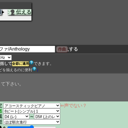
展
伝える
する
括して
できます。
どを揃えるのに便利
）
して下さい。
定
⇐声でない？
形
域
～
型