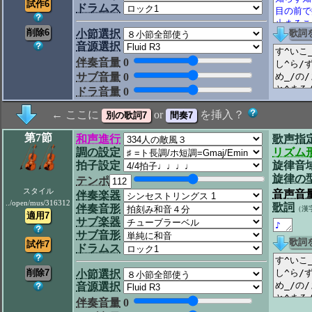
ドラムス
小節選択
音源選択
伴奏音量
0
サブ音量
0
ドラ音量
0
← ここに
or
を挿入？
第7節
和声進行
歌声指
調の設定
リズム
拍子設定
旋律音
旋律の
テンポ
スタイル
音声音
伴奏楽器
../open/mus/316312
歌詞
伴奏音形
（漢
サブ楽器
サブ音形
ドラムス
小節選択
音源選択
伴奏音量
0