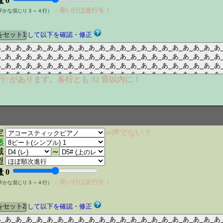
量
0
↓ 長い行は改行を！
字かな混じり３～４行）
して以下を確認・修正
の行↑があります。各行とも 32 音以内に！
定
⇐声でない？
形
域
～
型
量
0
↓ 長い行は改行を！
字かな混じり３～４行）
して以下を確認・修正