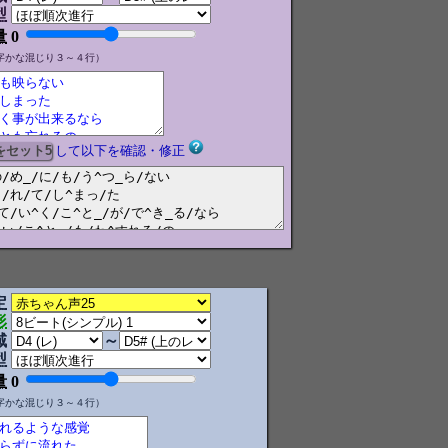
型
量
0
字かな混じり３～４行）
して以下を確認・修正
定
形
域
～
型
量
0
字かな混じり３～４行）