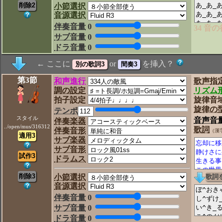
小節選択
音源選択
伴奏音量
0
34 音
サブ音量
0
ドラ音量
0
← ここに
or
を挿入？
第3節
和声進行
歌声指
調の設定
リズム
拍子設定
旋律音
旋律の
テンポ
スタイル
音声音
伴奏楽器
../open/mus/316312
歌詞
伴奏音形
（漢
サブ楽器
サブ音形
ドラムス
小節選択
音源選択
伴奏音量
0
サブ音量
0
ドラ音量
0