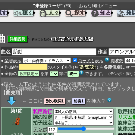
"未登録ユーザ"
(#0)
↓おもな利用メニュー
試す
聴く
人々
探す
知る
発
曲
自動作曲実験参加条件
(←初回にお勧め)
曲名
作者
●
楽譜表示
コードも表示
周波数
● 作品id=
のスタイル※(⇐
) を
各節個別に
or
一
作品id検索
● 全節の
を第
節に
できます。
（テンポ・調な
●現在、以下のように作曲条件が初期設定されています。
以下の詳細設定で曲想や構成を変えて「作曲」をクリック
【曲先頭】
← ここに
or
を挿入？
第1節
和声進行
歌声指
調の設定
リズム
拍子設定
旋律音
旋律の
テンポ
スタイル