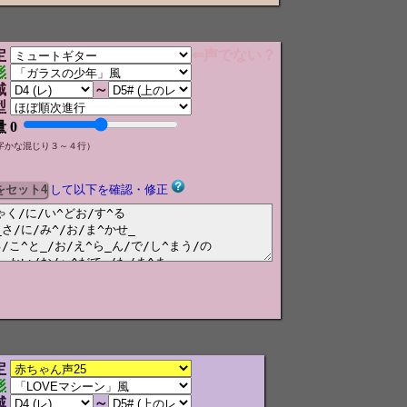
定
⇐声でない？
形
域
～
型
量
0
字かな混じり３～４行）
して以下を確認・修正
定
形
域
～