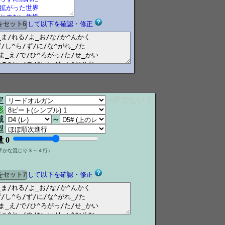
して以下を確認・修正
定
⇐声でない？
形
域
～
型
量
0
字かな混じり３～４行）
して以下を確認・修正