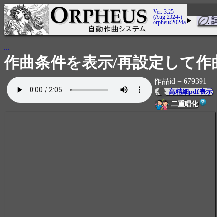
Ver. 3.25
(Aug 2024-)
orpheus2024a
...
作曲条件を表示/再設定して作
作品id = 679391
高精細pdf表示
二重唱化