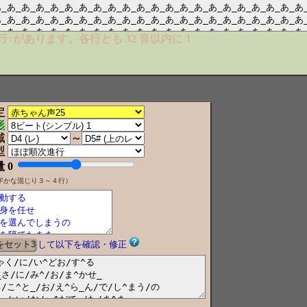
の行↑があります。各行とも 32 音以内に！
定
形
域
～
型
量
0
字かな混じり３～４行）
して以下を確認・修正