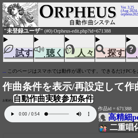
Ver. 3.25
(Aug 2024-
orpheus20
"未登録ユーザ"
(#0) Orpheus-edit.php?id=671388
試す
聴く
人々
探す
...
このページはスマホでは動作が遅いです。できるだけPCを
作曲条件を表示/再設定して作
自動作曲実験参加条件
お勧め)
作品id = 671388
高精細p
二重唱