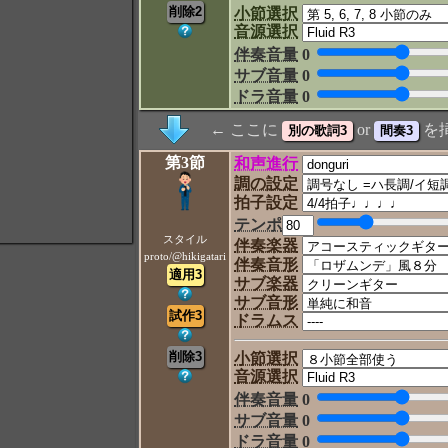
小節選択
音源選択
伴奏音量
0
サブ音量
0
ドラ音量
0
← ここに
or
を
第3節
和声進行
調の設定
拍子設定
テンポ
スタイル
伴奏楽器
proto/@hikigatari
伴奏音形
サブ楽器
サブ音形
ドラムス
小節選択
音源選択
伴奏音量
0
サブ音量
0
ドラ音量
0