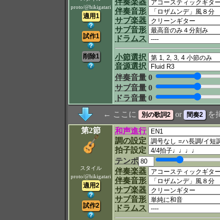
伴奏楽器
proto/@hikigatari
伴奏音形
サブ楽器
サブ音形
ドラムス
小節選択
音源選択
伴奏音量
0
サブ音量
0
ドラ音量
0
← ここに
or
を
第2節
和声進行
調の設定
拍子設定
テンポ
スタイル
伴奏楽器
proto/@hikigatari
伴奏音形
サブ楽器
サブ音形
ドラムス