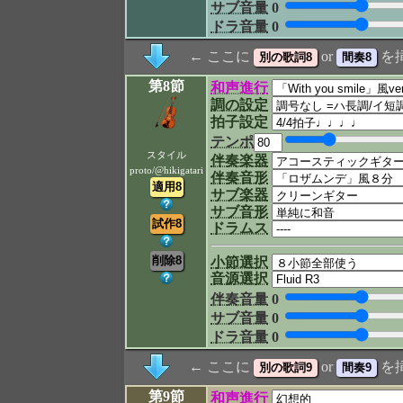
サブ音量
0
ドラ音量
0
← ここに
or
を
第8節
和声進行
調の設定
拍子設定
テンポ
スタイル
伴奏楽器
proto/@hikigatari
伴奏音形
サブ楽器
サブ音形
ドラムス
小節選択
音源選択
伴奏音量
0
サブ音量
0
ドラ音量
0
← ここに
or
を
第9節
和声進行