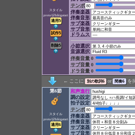
テンポ
スタイル
伴奏楽器
proto/@hikigatari
伴奏音形
サブ楽器
サブ音形
ドラムス
小節選択
音源選択
伴奏音量
0
サブ音量
0
ドラ音量
0
← ここに
or
を
第6節
和声進行
調の設定
拍子設定
テンポ
スタイル
伴奏楽器
proto/@hikigatari
伴奏音形
サブ楽器
サブ音形