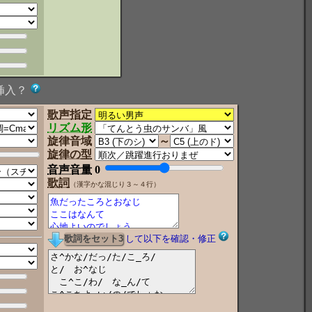
挿入？
歌声指定
リズム形
旋律音域
～
旋律の型
音声音量
0
歌詞
（漢字かな混じり３～４行）
して以下を確認・修正