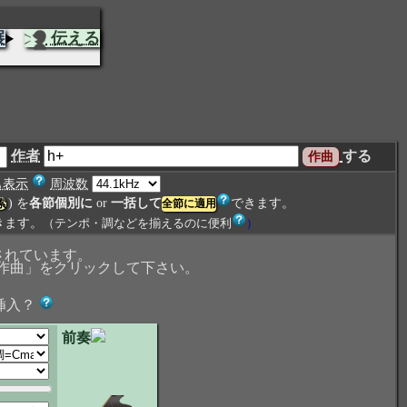
展
伝える
作者
する
も表示
周波数
) を
各節個別に
or
一括して
できます。
索
きます。
（テンポ・調などを揃えるのに便利
）
されています。
作曲」をクリックして下さい。
挿入？
前奏