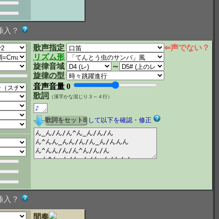
挿入？
歌声指定
⇐声でない？
リズム形
旋律音域
～
旋律の型
音声音量
0
歌詞
（漢字かな混じり３～４行）
して以下を確認・修正
挿入？
間奏