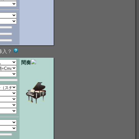
挿入？
間奏