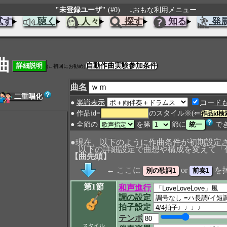
"未登録ユーザ"
(#0)
↓おもな利用メニュー
試す
聴く
人々
探す
知る
発
曲
自動作曲実験参加条件
(←初回にお勧め)
曲名
二重唱化
●
楽譜表示
コード
● 作品id=
のスタイル※(⇐
作品id検
● 全節の
を第
節に
で
●現在、以下のように作曲条件が初期設定
以下の詳細設定で曲想や構成を変えて「
【曲先頭】
← ここに
or
を
第1節
和声進行
調の設定
拍子設定
テンポ
スタイル