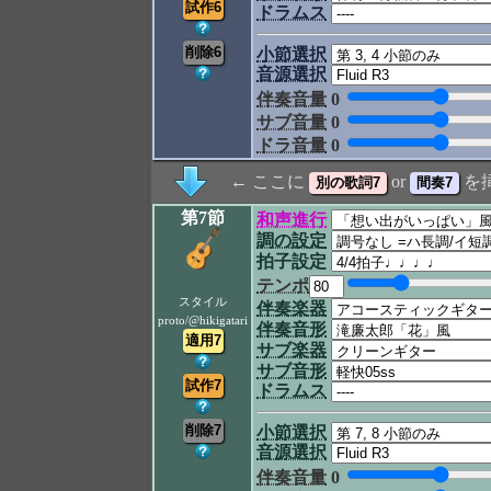
ドラムス
小節選択
音源選択
伴奏音量
0
サブ音量
0
ドラ音量
0
← ここに
or
を
第7節
和声進行
調の設定
拍子設定
テンポ
スタイル
伴奏楽器
proto/@hikigatari
伴奏音形
サブ楽器
サブ音形
ドラムス
小節選択
音源選択
伴奏音量
0