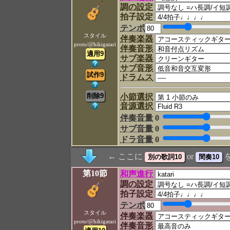
調の設定
拍子設定
テンポ
スタイル
伴奏楽器
proto/@hikigatari
伴奏音形
サブ楽器
サブ音形
ドラムス
小節選択
音源選択
伴奏音量
0
サブ音量
0
ドラ音量
0
← ここに
or
第10節
和声進行
調の設定
拍子設定
テンポ
スタイル
伴奏楽器
proto/@hikigatari
伴奏音形