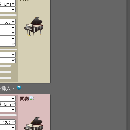
を挿入？
間奏