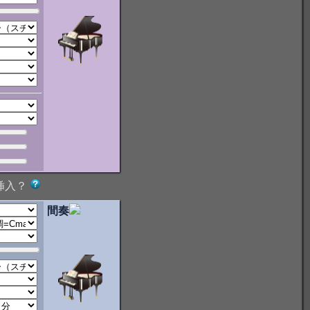
挿入？
間奏