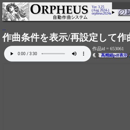
Ver. 3.25
(Aug 2024-)
orpheus2024a
...
作曲条件を表示/再設定して作
作品id = 653061
高精細pdf表示