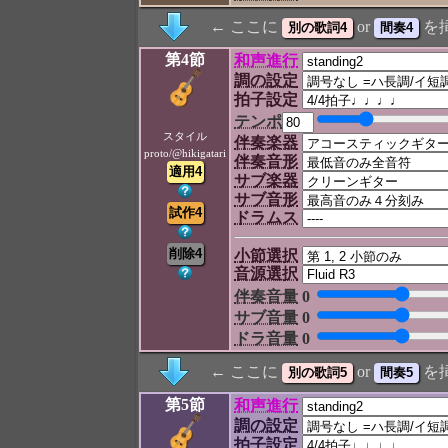
← ここに
or
を
第4節
和声進行
調の設定
拍子設定
テンポ
スタイル
伴奏楽器
proto/@hikigatari
伴奏音形
サブ楽器
サブ音形
ドラムス
小節選択
音源選択
伴奏音量
0
サブ音量
0
ドラ音量
0
← ここに
or
を
第5節
和声進行
調の設定
拍子設定