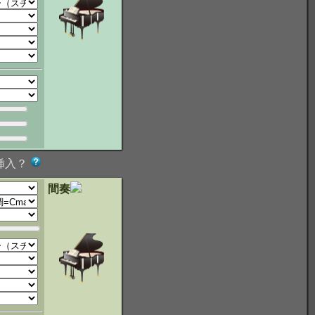
挿入？
間奏