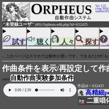
Ver. 3.25
(Aug 2024-
orpheus20
"未登録ユーザ"
(#0) Orpheus-edit.php?id=632435
試す
聴く
人々
探す
...
このページはスマホでは動作が遅いです。できるだけPCを
作曲条件を表示/再設定して作
自動作曲実験参加条件
お勧め)
作品id = 632435
高精細p
二重唱