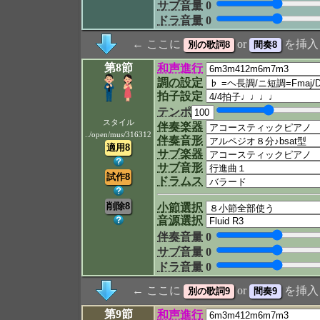
サブ音量
0
ドラ音量
0
← ここに
or
を挿入
第8節
和声進行
調の設定
拍子設定
テンポ
スタイル
伴奏楽器
../open/mus/316312
伴奏音形
サブ楽器
サブ音形
ドラムス
小節選択
音源選択
伴奏音量
0
サブ音量
0
ドラ音量
0
← ここに
or
を挿入
第9節
和声進行