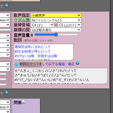
？
歌声指定
リズム形
旋律音域
～
旋律の型
音声音量
0
歌詞
（漢字かな混じり３～４行）
して以下を確認・修正
？
間奏