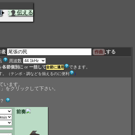
展
伝える
作者
する
示
周波数
を
各節個別に
or
一括して
できます。
す。
（テンポ・調などを揃えるのに便利
）
ています。
」をクリックして下さい。
？
前奏