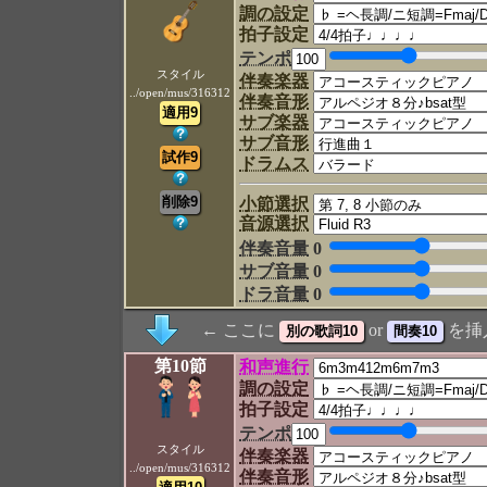
調の設定
拍子設定
テンポ
スタイル
伴奏楽器
../open/mus/316312
伴奏音形
サブ楽器
サブ音形
ドラムス
小節選択
音源選択
伴奏音量
0
サブ音量
0
ドラ音量
0
← ここに
or
を挿
第10節
和声進行
調の設定
拍子設定
テンポ
スタイル
伴奏楽器
../open/mus/316312
伴奏音形