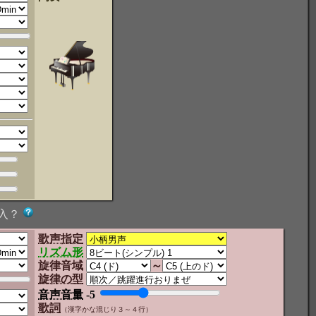
入？
歌声指定
リズム形
旋律音域
～
旋律の型
音声音量
-5
歌詞
（漢字かな混じり３～４行）