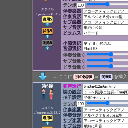
テンポ
スタイル
伴奏楽器
../open/mus/316312
伴奏音形
サブ楽器
サブ音形
ドラムス
小節選択
音源選択
伴奏音量
0
サブ音量
0
ドラ音量
0
← ここに
or
を挿入
第6節
和声進行
調の設定
拍子設定
テンポ
スタイル
伴奏楽器
../open/mus/316312
伴奏音形
サブ楽器
サブ音形