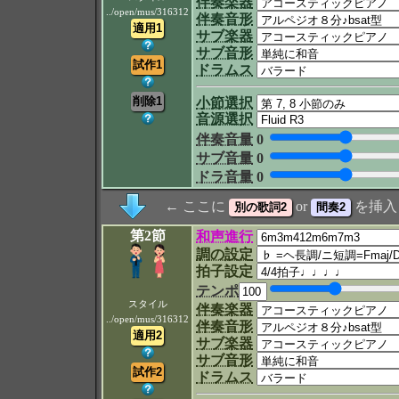
伴奏楽器
../open/mus/316312
伴奏音形
サブ楽器
サブ音形
ドラムス
小節選択
音源選択
伴奏音量
0
サブ音量
0
ドラ音量
0
← ここに
or
を挿入
第2節
和声進行
調の設定
拍子設定
テンポ
スタイル
伴奏楽器
../open/mus/316312
伴奏音形
サブ楽器
サブ音形
ドラムス