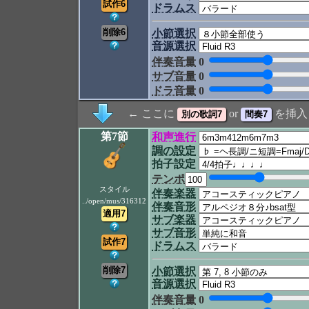
ドラムス
小節選択
音源選択
伴奏音量
0
サブ音量
0
ドラ音量
0
← ここに
or
を挿入
第7節
和声進行
調の設定
拍子設定
テンポ
スタイル
伴奏楽器
../open/mus/316312
伴奏音形
サブ楽器
サブ音形
ドラムス
小節選択
音源選択
伴奏音量
0