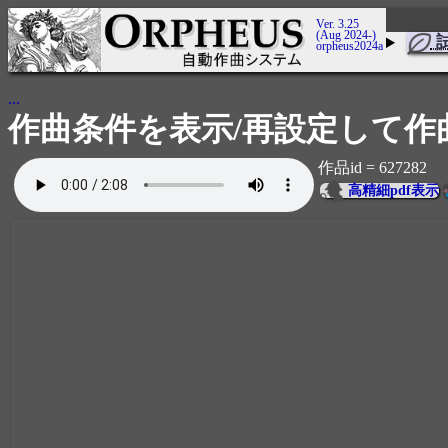
Ver. 3.25
(Aug 2024-)
orpheus2024a
...
作曲条件を表示/再設定して作
作品id = 627282
高精細pdf表示