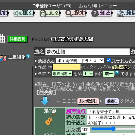
"未登録ユーザ"
(#0)
↓おもな利用メニュー
試す
聴く
人々
探す
知る
発
曲
自動作曲実験参加条件
(←初回にお勧め)
曲名
二重唱化
●
楽譜表示
コードも表
● 作品id=
のスタイル※(⇐
) 
作品id検索
● 全節の
を第
節に
できま
●現在、以下のように作曲条件が初期設定され
以下の詳細設定で曲想や構成を変えて「作曲
【曲先頭】
← ここに
or
を挿入
第1節
和声進行
調の設定
拍子設定
テンポ
スタイル