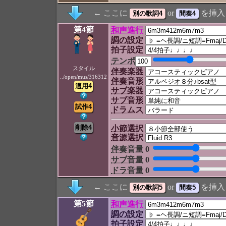
← ここに
or
を挿入
第4節
和声進行
調の設定
拍子設定
テンポ
スタイル
伴奏楽器
../open/mus/316312
伴奏音形
サブ楽器
サブ音形
ドラムス
小節選択
音源選択
伴奏音量
0
サブ音量
0
ドラ音量
0
← ここに
or
を挿入
第5節
和声進行
調の設定
拍子設定