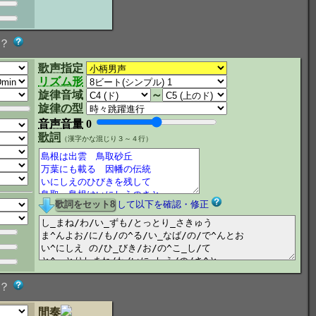
？
歌声指定
リズム形
旋律音域
～
旋律の型
音声音量
0
歌詞
（漢字かな混じり３～４行）
して以下を確認・修正
？
間奏