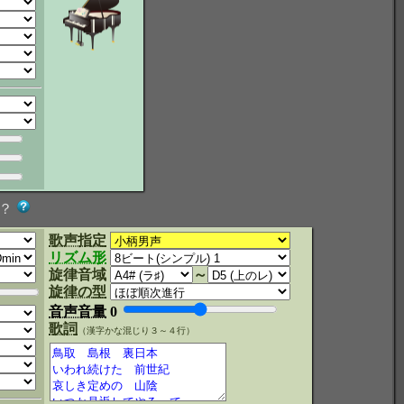
？
歌声指定
リズム形
旋律音域
～
旋律の型
音声音量
0
歌詞
（漢字かな混じり３～４行）