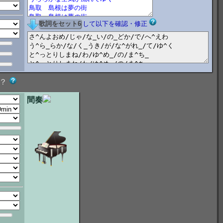
して以下を確認・修正
？
間奏