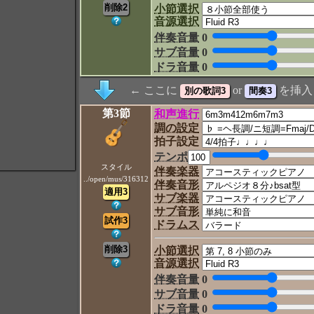
小節選択
音源選択
伴奏音量
0
サブ音量
0
ドラ音量
0
← ここに
or
を挿入
第3節
和声進行
調の設定
拍子設定
テンポ
スタイル
伴奏楽器
../open/mus/316312
伴奏音形
サブ楽器
サブ音形
ドラムス
小節選択
音源選択
伴奏音量
0
サブ音量
0
ドラ音量
0