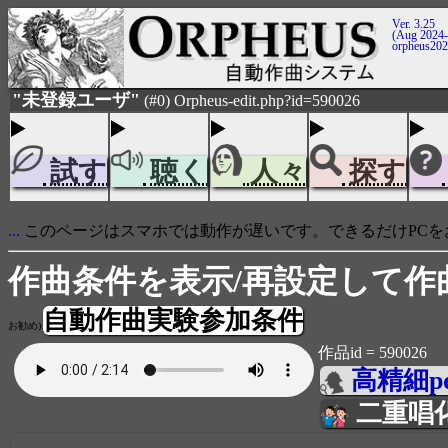
Ver. 3.25
(Aug 2024-
orpheus20
"未登録ユーザ"
(#0) Orpheus-edit.php?id=590026
試す
聴く
人々
探す
...
このページはスマホでは動作が遅いです。できるだけPCを
作曲条件を表示/再設定して作
自動作曲実験参加条件
お勧め)
作品id = 590026
高精細p
二重唱