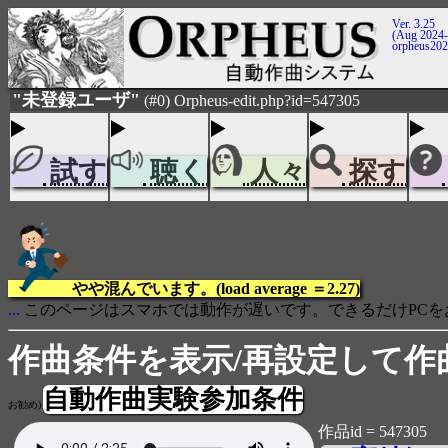
Ver. 3.25
(Aug 2024-
orpheus20
"未登録ユーザ"
(#0) Orpheus-edit.php?id=547305
試す
聴く
人々
探す
やや混んでいます。(load average ＝2.27)
...
このページはスマホでは動作が遅いです。できるだけPCを
作曲条件を表示/再設定して作
自動作曲実験参加条件
お勧め)
作品id = 547305