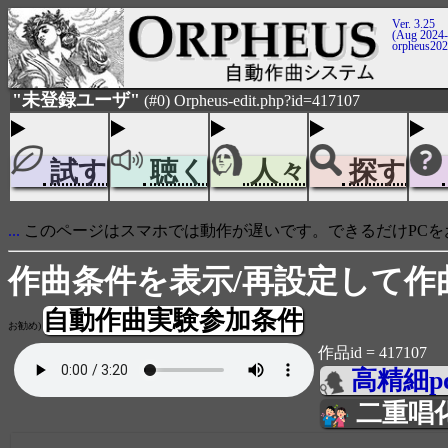
Ver. 3.25
(Aug 2024-
orpheus20
"未登録ユーザ"
(#0) Orpheus-edit.php?id=417107
試す
聴く
人々
探す
...
このページはスマホでは動作が遅いです。できるだけPCを
作曲条件を表示/再設定して作
自動作曲実験参加条件
お勧め)
作品id = 417107
高精細p
二重唱