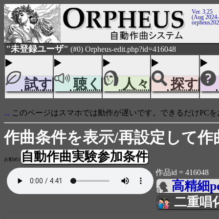
Ver. 3.25
(Aug 2024-
orpheus20
"未登録ユーザ"
(#0) Orpheus-edit.php?id=416048
試す
聴く
人々
探す
...
このページはスマホでは動作が遅いです。できるだけPCを
作曲条件を表示/再設定して作
自動作曲実験参加条件
お勧め)
作品id = 416048
高精細p
二重唱