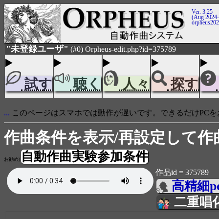
Ver. 3.25
(Aug 2024-
orpheus20
"未登録ユーザ"
(#0) Orpheus-edit.php?id=375789
試す
聴く
人々
探す
...
このページはスマホでは動作が遅いです。できるだけPCを
作曲条件を表示/再設定して作
自動作曲実験参加条件
お勧め)
作品id = 375789
高精細p
二重唱