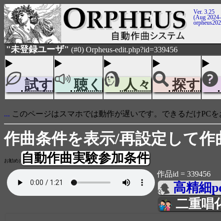
Ver. 3.25
(Aug 2024-
orpheus20
"未登録ユーザ"
(#0) Orpheus-edit.php?id=339456
試す
聴く
人々
探す
...
このページはスマホでは動作が遅いです。できるだけPCを
作曲条件を表示/再設定して作
自動作曲実験参加条件
お勧め)
作品id = 339456
高精細p
二重唱