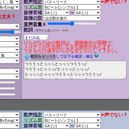
歌声指定
⇐声でない？
リズム形
旋律音域
～
大丈夫？
旋律の型
音声音量
0
歌詞
（漢字かな混じり３～４行）
ひらがなのみの歌詞は、韻律推定が困難で、
メロディが不自然になる可能性があります。
できるだけ漢字ひらがな交じりにして下さい。
して以下を確認・修正
歌声指定
⇐声でない？
リズム形
旋律音域
～