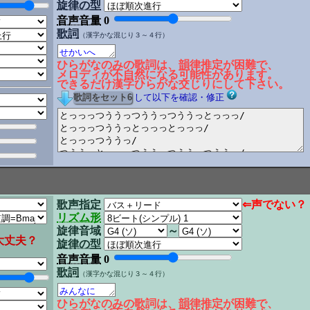
旋律の型
音声音量
0
歌詞
（漢字かな混じり３～４行）
ひらがなのみの歌詞は、韻律推定が困難で、
メロディが不自然になる可能性があります。
できるだけ漢字ひらがな交じりにして下さい。
して以下を確認・修正
歌声指定
⇐声でない？
リズム形
旋律音域
～
大丈夫？
旋律の型
音声音量
0
歌詞
（漢字かな混じり３～４行）
ひらがなのみの歌詞は、韻律推定が困難で、