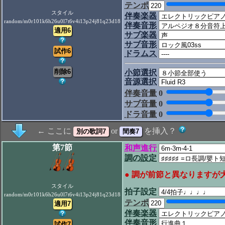
テンポ
スタイル
伴奏楽器
random/m0r101k6h26u0l7t6v4i13p24j81q23d18
伴奏音形
サブ楽器
サブ音形
ドラムス
小節選択
音源選択
伴奏音量
0
サブ音量
0
ドラ音量
0
← ここに
or
を挿入？
第7節
和声進行
調の設定
● 調が前節と異なりますが
スタイル
拍子設定
random/m0r101k6h26u0l7t6v4i13p24j81q23d18
テンポ
伴奏楽器
伴奏音形