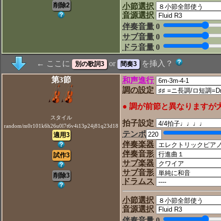
小節選択
音源選択
伴奏音量
0
サブ音量
0
ドラ音量
0
← ここに
or
を挿入？
第3節
和声進行
調の設定
● 調が前節と異なりますが
スタイル
拍子設定
random/m0r101k6h26u0l7t6v4i13p24j81q23d18
テンポ
伴奏楽器
伴奏音形
サブ楽器
サブ音形
ドラムス
小節選択
音源選択
伴奏音量
0