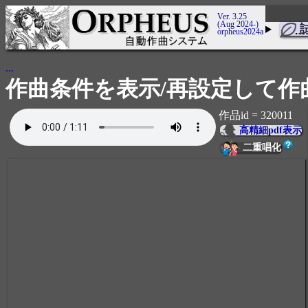
Ver. 3.25
(Aug 2024-)
orpheus2024a
...
作曲条件を表示/再設定して作
作品id = 320011
高精細pdf表示
二重唱化