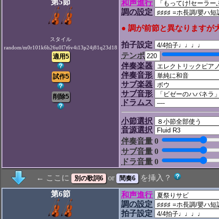
第5節
和声進行
調の設定
● 調が前節と異なりますが
スタイル
拍子設定
random/m0r101k6h26u0l7t6v4i13p24j81q23d18
テンポ
伴奏楽器
伴奏音形
サブ楽器
サブ音形
ドラムス
小節選択
音源選択
伴奏音量
0
サブ音量
0
ドラ音量
0
← ここに
or
を挿入？
第6節
和声進行
調の設定
拍子設定