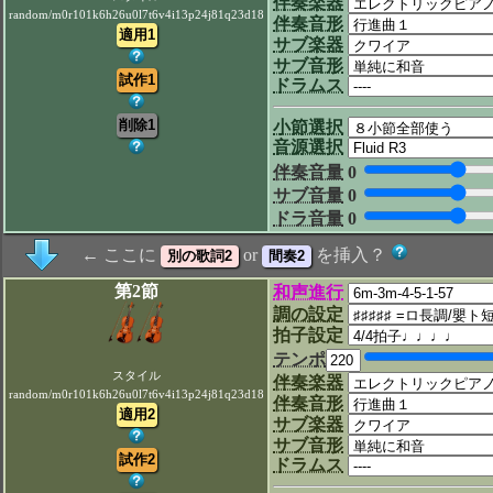
伴奏楽器
random/m0r101k6h26u0l7t6v4i13p24j81q23d18
伴奏音形
サブ楽器
サブ音形
ドラムス
小節選択
音源選択
伴奏音量
0
サブ音量
0
ドラ音量
0
← ここに
or
を挿入？
第2節
和声進行
調の設定
拍子設定
テンポ
スタイル
伴奏楽器
random/m0r101k6h26u0l7t6v4i13p24j81q23d18
伴奏音形
サブ楽器
サブ音形
ドラムス