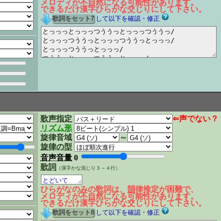
メロディが不自然になる可能性があります。
できるだけ漢字ひらがな交じりにして下さい。
して以下を確認・修正
歌声指定
⇐声でない？
リズム形
旋律音域
～
旋律の型
音声音量
0
歌詞
（漢字かな混じり３～４行）
ひらがなのみの歌詞は、韻律推定が困難で、
メロディが不自然になる可能性があります。
できるだけ漢字ひらがな交じりにして下さい。
して以下を確認・修正