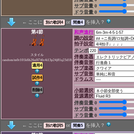
サブ音量
0
ドラ音量
0
← ここに
or
を挿入？
第4節
和声進行
調の設定
拍子設定
テンポ
スタイル
伴奏楽器
random/m0r101k6h26u0l7t6v4i13p24j81q23d18
伴奏音形
サブ楽器
サブ音形
ドラムス
小節選択
音源選択
伴奏音量
0
サブ音量
0
ドラ音量
0
← ここに
or
を挿入？