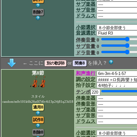
サブ楽器
サブ音形
ドラムス
小節選択
音源選択
伴奏音量
0
サブ音量
0
ドラ音量
0
← ここに
or
を挿入？
第8節
和声進行
調の設定
拍子設定
テンポ
スタイル
伴奏楽器
random/m0r101k6h26u0l7t6v4i13p24j81q23d18
伴奏音形
サブ楽器
サブ音形
ドラムス
小節選択