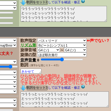
して以下を確認・修正
歌声指定
⇐声でない？
リズム形
旋律音域
～
大丈夫？
旋律の型
音声音量
0
歌詞
（漢字かな混じり３～４行）
ひらがなのみの歌詞は、韻律推定が困難で、
メロディが不自然になる可能性があります。
できるだけ漢字ひらがな交じりにして下さい。
して以下を確認・修正