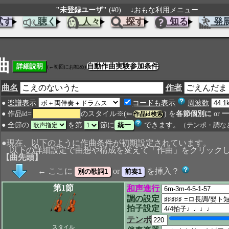
"未登録ユーザ"
(#0)
↓おもな利用メニュー
試す
聴く
人々
探す
知る
発
曲
自動作曲実験参加条件
(←初回にお勧め)
曲名
作者
●
楽譜表示
コードも表示
周波数
● 作品id=
のスタイル※(⇐
) を
各節個別に
or
一
作品id検索
● 全節の
を第
節に
できます。
（テンポ・調な
●現在、以下のように作曲条件が初期設定されています。
以下の詳細設定で曲想や構成を変えて「作曲」をクリック
【曲先頭】
← ここに
or
を挿入？
第1節
和声進行
調の設定
拍子設定
テンポ
スタイル