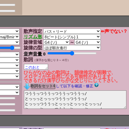
歌声指定
⇐声でない？
リズム形
旋律音域
～
旋律の型
音声音量
0
歌詞
（漢字かな混じり３～４行）
ひらがなのみの歌詞は、韻律推定が困難で、
メロディが不自然になる可能性があります。
できるだけ漢字ひらがな交じりにして下さい。
して以下を確認・修正