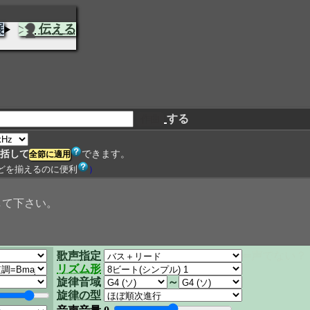
展
伝える
する
括して
できます。
どを揃えるのに便利
）
して下さい。
歌声指定
⇐声でない？
リズム形
旋律音域
～
旋律の型