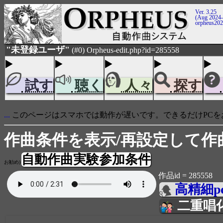
Ver. 3.25
(Aug 2024-
orpheus20
"未登録ユーザ"
(#0) Orpheus-edit.php?id=285558
試す
聴く
人々
探す
...
このページはスマホでは動作が遅いです。できるだけPCを
作曲条件を表示/再設定して作
自動作曲実験参加条件
お勧め)
作品id = 285558
高精細p
二重唱