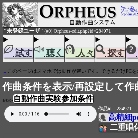
Ver. 3.25
(Aug 2024-
orpheus20
"未登録ユーザ"
(#0) Orpheus-edit.php?id=284971
試す
聴く
人々
探す
...
このページはスマホでは動作が遅いです。できるだけPCを
作曲条件を表示/再設定して作
自動作曲実験参加条件
お勧め)
作品id = 284971
高精細p
二重唱