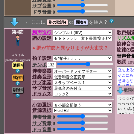
サブ音量
0
ドラ音量
0
← ここに
or
を挿入？
第4節
和声進行
歌声指
調の設定
リズム
旋律音
● 調が前節と異なりますが大丈夫？
旋律の
スタイル
音声音
拍子設定
proto/@hikigatari
歌詞
（漢
テンポ
伴奏楽器
伴奏音形
サブ楽器
サブ音形
ドラムス
小節選択
音源選択
伴奏音量
0
サブ音量
0
ドラ音量
0