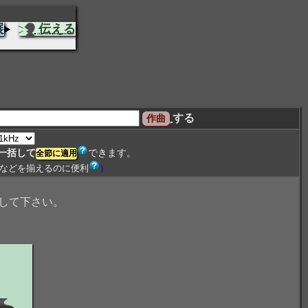
展
伝える
する
一括して
できます。
などを揃えるのに便利
）
して下さい。