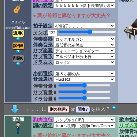
調の設定
● 調が前節と異なりますが大丈夫？
スタイル
拍子設定
proto/@hikigatari
テンポ
伴奏楽器
伴奏音形
サブ楽器
サブ音形
ドラムス
小節選択
音源選択
伴奏音量
0
サブ音量
0
ドラ音量
0
← ここに
or
を挿入？
第7節
和声進行
歌声指
調の設定
リズム
旋律音
● 調が前節と異なりますが大丈夫？