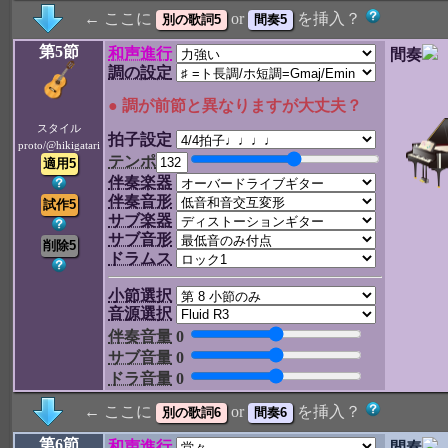
← ここに
or
を挿入？
第5節
和声進行
間奏
調の設定
● 調が前節と異なりますが大丈夫？
スタイル
拍子設定
proto/@hikigatari
テンポ
伴奏楽器
伴奏音形
サブ楽器
サブ音形
ドラムス
小節選択
音源選択
伴奏音量
0
サブ音量
0
ドラ音量
0
← ここに
or
を挿入？
第6節
和声進行
間奏