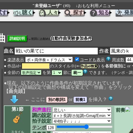
"未登録ユーザ"
(#0)
↓おもな利用メニュー
試す
聴く
人々
探す
知る
発
曲
自動作曲実験参加条件
(←初回にお勧め)
曲名
作者
●
楽譜表示
コードも表示
周波数
● 作品id=
のスタイル※(⇐
) を
各節個別に
or
作品id検索
● 全節の
を第
節に
できます。
（テンポ・調
●現在、以下のように作曲条件が初期設定されています。
以下の詳細設定で曲想や構成を変えて「作曲」をクリック
【曲先頭】
← ここに
or
を挿入？
第1節
和声進行
前奏
調の設定
拍子設定
テンポ
スタイル