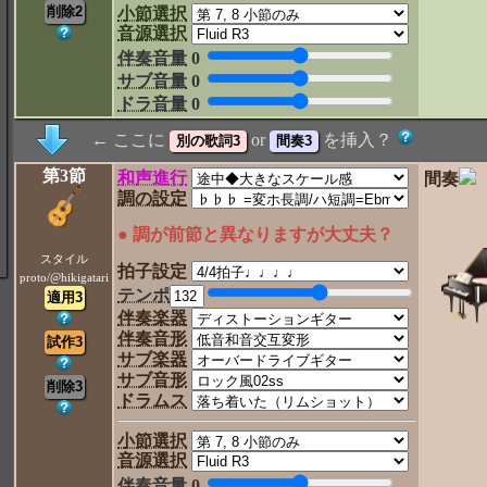
小節選択
音源選択
伴奏音量
0
サブ音量
0
ドラ音量
0
← ここに
or
を挿入？
第3節
和声進行
間奏
調の設定
● 調が前節と異なりますが大丈夫？
スタイル
拍子設定
proto/@hikigatari
テンポ
伴奏楽器
伴奏音形
サブ楽器
サブ音形
ドラムス
小節選択
音源選択
伴奏音量
0