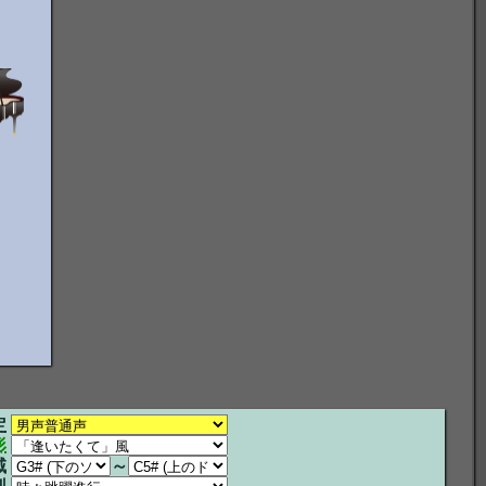
定
形
域
～