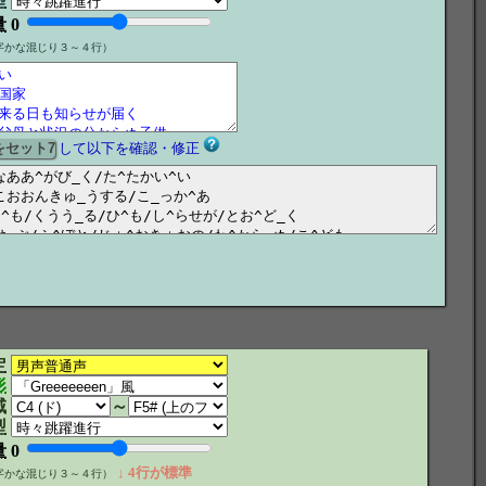
型
量
0
字かな混じり３～４行）
して以下を確認・修正
定
形
域
～
型
量
0
↓ 4行が標準
字かな混じり３～４行）