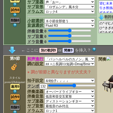
サブ楽器
サブ音形
ドラムス
小節選択
音源選択
伴奏音量
0
サブ音量
0
ドラ音量
0
← ここに
or
を挿入？
第9節
和声進行
間奏
調の設定
● 調が前節と異なりますが大丈夫？
スタイル
拍子設定
proto/@hikigatari
テンポ
伴奏楽器
伴奏音形
サブ楽器
サブ音形
ドラムス