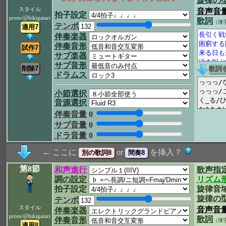
旋律の
スタイル
音声音
拍子設定
proto/@hikigatari
歌詞
（漢
テンポ
伴奏楽器
伴奏音形
サブ楽器
サブ音形
ドラムス
小節選択
音源選択
伴奏音量
0
サブ音量
0
ドラ音量
0
← ここに
or
を挿入？
第8節
和声進行
歌声指
調の設定
リズム
拍子設定
旋律音
旋律の
テンポ
スタイル
音声音
伴奏楽器
proto/@hikigatari
歌詞
伴奏音形
（漢