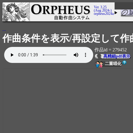
Ver. 3.25
(Aug 2024-)
orpheus2024a
...
作曲条件を表示/再設定して作
作品id = 279452
高精細pdf表示
二重唱化