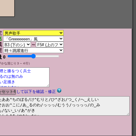
定
形
域
～
型
量
0
字かな混じり３～４行）
して以下を確認・修正