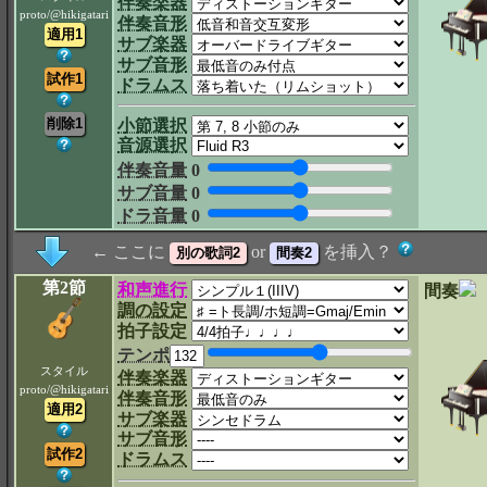
伴奏楽器
proto/@hikigatari
伴奏音形
サブ楽器
サブ音形
ドラムス
小節選択
音源選択
伴奏音量
0
サブ音量
0
ドラ音量
0
← ここに
or
を挿入？
第2節
和声進行
間奏
調の設定
拍子設定
テンポ
スタイル
伴奏楽器
proto/@hikigatari
伴奏音形
サブ楽器
サブ音形
ドラムス