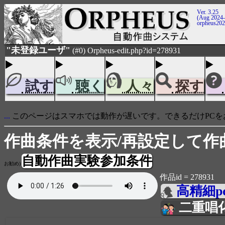
Ver. 3.25
(Aug 2024-
orpheus20
"未登録ユーザ"
(#0) Orpheus-edit.php?id=278931
試す
聴く
人々
探す
...
このページはスマホでは動作が遅いです。できるだけPCを
作曲条件を表示/再設定して作
自動作曲実験参加条件
お勧め)
作品id = 278931
高精細p
二重唱