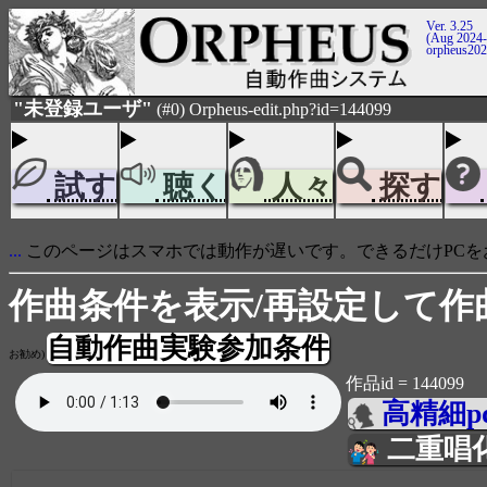
Ver. 3.25
(Aug 2024-
orpheus20
"未登録ユーザ"
(#0) Orpheus-edit.php?id=144099
試す
聴く
人々
探す
...
このページはスマホでは動作が遅いです。できるだけPCを
作曲条件を表示/再設定して作
自動作曲実験参加条件
お勧め)
作品id = 144099
高精細p
二重唱