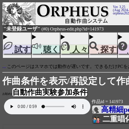
Ver. 3.25
(Aug 2024-
orpheus20
"未登録ユーザ"
(#0) Orpheus-edit.php?id=141973
試す
聴く
人々
探す
...
このページはスマホでは動作が遅いです。できるだけPCを
作曲条件を表示/再設定して作
自動作曲実験参加条件
お勧め)
作品id = 141973
高精細p
二重唱