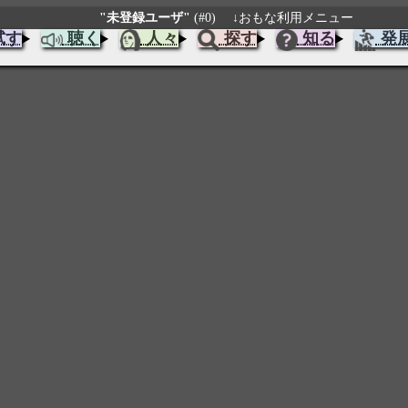
"未登録ユーザ"
(#0)
↓おもな利用メニュー
試す
聴く
人々
探す
知る
発