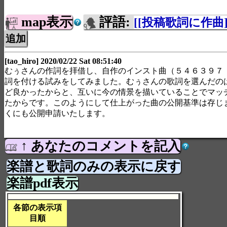
map表示
評語:
[[投稿歌詞に作曲]
[tao_hiro] 2020/02/22 Sat 08:51:40
むぅさんの作詞を拝借し、自作のインスト曲（５４６３９７
詞を付ける試みをしてみました。むぅさんの歌詞を選んだの
ど良かったからと、互いに今の情景を描いていることでマッ
たからです。このようにして仕上がった曲の公開基準は存じ
くにも公開申請いたします。
↑ あなたのコメントを記入
楽譜と歌詞のみの表示に戻す
楽譜pdf表示
各節の表示項
目順