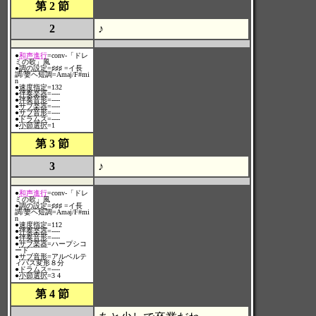
第 2 節
2
♪
●
和声進行
=conv-「ドレ
ミの歌」風
●
調の設定
=♯♯♯ =イ長
調/嬰ヘ短調=Amaj/F#mi
n
●
速度指定
=132
●
伴奏楽器
=----
●
伴奏音形
=----
●
サブ楽器
=----
●
サブ音形
=----
●
ドラムス
=----
●
小節選択
=1
第 3 節
3
♪
●
和声進行
=conv-「ドレ
ミの歌」風
●
調の設定
=♯♯♯ =イ長
調/嬰ヘ短調=Amaj/F#mi
n
●
速度指定
=112
●
伴奏楽器
=----
●
伴奏音形
=----
●
サブ楽器
=ハープシコ
ード
●
サブ音形
=アルベルテ
ィバス変形８分
●
ドラムス
=----
●
小節選択
=3 4
第 4 節