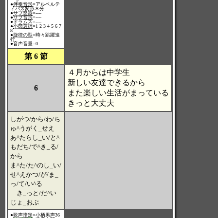
●
伴奏音形
=アルベルテ
ィバス変形８分
●
サブ楽器
=----
●
サブ音形
=----
●
ドラムス
=----
●
小節選択
=1 2 3 4 5 6 7
8
●
旋律の型
=時々跳躍進
行
●
音声音量
=0
第 6 節
４月からは中学生
新しい友達できるから
6
また楽しい生活がまっている
きっと大丈夫
しがつ/から/わ/ち
ゅ^うがく_せえ
あ^たらし_い/と^
もだち/で^き_る/
から
ま^た/た^のし_い/
せ^えかつ/が/ま_
っ/て/い^る
き_っと/だ^い
じょ_おぶ
●
歌声指定
=小柄男声36