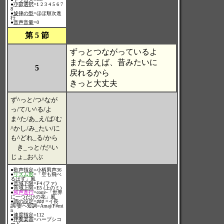
●
小節選択
=1 2 3 4 5 6 7
8
●
旋律の型
=ほぼ順次進
行
●
音声音量
=0
第 5 節
ずっとつながっているよ
また会えば、昔みたいに
5
戻れるから
きっと大丈夫
ず^っと/つ^なが
っ/て/い^る/よ
ま^た/あ_え/ば/む
^かし/み_たい/に
も^どれ_る/から
き_っと/だ^い
じょ_お^ぶ
●
歌声指定
=小柄男声36
●
リズム形
=「空も飛べ
るはず」風
●
音域下限
=F4 (ファ)
●
音域上限
=E5 (上のミ)
●
和声進行
=conv-「世界
に一つだけの花」風
●
調の設定
=♯♯♯ =イ長
調/嬰ヘ短調=Amaj/F#mi
n
●
速度指定
=112
●
伴奏楽器
=ハープシコ
ード