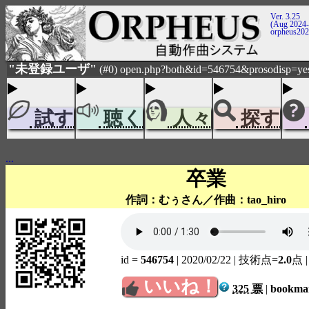
Ver. 3.25
(Aug 2024-
orpheus20
"未登録ユーザ"
(#0) open.php?both&id=546754&prosodisp=ye
試す
聴く
人々
探す
...
卒業
作詞：むぅさん／作曲：tao_hiro
id =
546754
| 2020/02/22
| 技術点=
2.0
点
いいね！
325 票
|
bookm