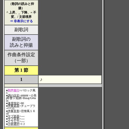
（歌詞の読みと抑
揚）
^ 上昇、_ 下降、= 不
変、/ 文節境界
⇒ 非表示にする
副歌詞
副歌詞の
読みと抑揚
作曲条件設定
（一部）
第 1 節
1
♪
●
和声進行
=バロック風
5
●
調の設定
=♯♯♯♯♯ =ロ長
調/嬰ト短調=Bmaj/G#m
in
●
速度指定
=80
●
伴奏楽器
=チューブラ
ーベル
●
伴奏音形
=悲愴風１６
分
●
サブ楽器
=----
●
サブ音形
=----
●
ドラムス
=----
●
小節選択
=1 2