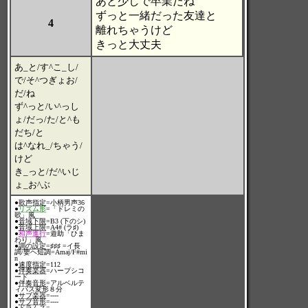
あと少しで卒業だね
ずっと一緒だった友達と
4
離れちゃうけど
きっと大丈夫
あ_と/す^こ_し/
で/そ^つぎょお/
だ/ね
ず^っと/い^っし
ょ/だっ/た/と^も
だち/と
は^なれ_/ちゃう/
けど
き_っと/だ^いじ
ょ_お^ぶ
●
歌声指定
=小柄男声36
●
リズム形
=「ドレミの
歌」風
●
音域下限
=B3 (下のシ)
●
音域上限
=A4# (ラ♯)
●
和声進行
=遊助「ひま
わり」風
●
調の設定
=♯♯♯ =イ長
調/嬰ヘ短調=Amaj/F#mi
n
●
速度指定
=112
●
伴奏楽器
=ハープシコ
ード
●
伴奏音形
=アルベルテ
ィバス変形８分
●
サブ楽器
=----
●
サブ音形
=----
●
ドラムス
=----