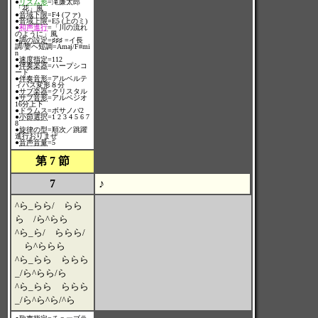
●
リズム形
=滝廉太郎
「花」風
●
音域下限
=F4 (ファ)
●
音域上限
=E5 (上のミ)
●
和声進行
=「川の流れ
のように」風
●
調の設定
=♯♯♯ =イ長
調/嬰ヘ短調=Amaj/F#mi
n
●
速度指定
=112
●
伴奏楽器
=ハープシコ
ード
●
伴奏音形
=アルベルテ
ィバス変形８分
●
サブ楽器
=クリスタル
●
サブ音形
=アルペジオ
16分上下
●
ドラムス
=ボサノバ2
●
小節選択
=1 2 3 4 5 6 7
8
●
旋律の型
=順次／跳躍
進行おりまぜ
●
音声音量
=5
第 7 節
7
♪
^ら_らら/ らら
ら /ら^らら
^ら_ら/ ららら/
ら^ららら
^ら_らら ららら
_/ら^らら/ら
^ら_らら ららら
_/ら^ら^ら/^ら