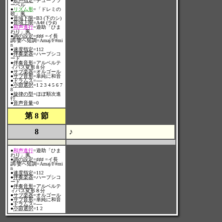
●
歌声指定
=チューブラ
ーベル
●
リズム形
=「ドレミの
歌」風
●
音域下限
=B3 (下のシ)
●
音域上限
=A4# (ラ♯)
●
和声進行
=遊助「ひま
わり」風
●
調の設定
=♯♯♯ =イ長
調/嬰ヘ短調=Amaj/F#mi
n
●
速度指定
=112
●
伴奏楽器
=ハープシコ
ード
●
伴奏音形
=アルベルテ
ィバス変形８分
●
サブ楽器
=オルゴール
●
サブ音形
=単純に和音
●
ドラムス
=----
●
小節選択
=1 2 3 4 5 6 7
8
●
旋律の型
=ほぼ順次進
行
●
音声音量
=0
第 8 節
8
♪
●
和声進行
=遊助「ひま
わり」風
●
調の設定
=♯♯♯ =イ長
調/嬰ヘ短調=Amaj/F#mi
n
●
速度指定
=112
●
伴奏楽器
=ハープシコ
ード
●
伴奏音形
=アルベルテ
ィバス変形８分
●
サブ楽器
=オルゴール
●
サブ音形
=単純に和音
●
ドラムス
=----
●
小節選択
=1 2