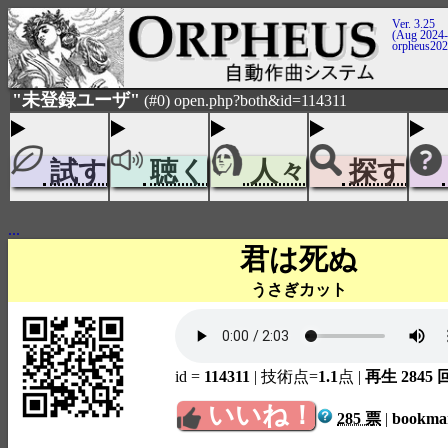
Ver. 3.25
(Aug 2024-
orpheus20
"未登録ユーザ"
(#0) open.php?both&id=114311
試す
聴く
人々
探す
...
君は死ぬ
うさぎカット
id =
114311
| 技術点=
1.1
点
|
再生 2845 
いいね！
285 票
|
bookm