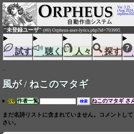
Ver. 3.25
(Aug 2024-
orpheus20
"未登録ユーザ"
(#0) Orpheus-user-lyrics.php?id=793995
試す
聴く
人々
探す
...
風が
/ ねこのマタギ
作者一覧
ねこのマタギ さ
説明
まだ名詩リストに含まれていません。コメントして
さい。