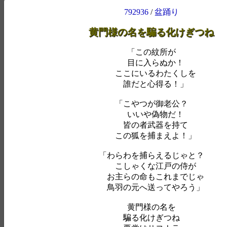
792936
/
盆踊り
黄門様の名を騙る化けぎつね
「この紋所が
目に入らぬか！
ここにいるわたくしを
誰だと心得る！」
「こやつが御老公？
いいや偽物だ！
皆の者武器を持て
この狐を捕まえよ！」
「わらわを捕らえるじゃと？
こしゃくな江戸の侍が
お主らの命もこれまでじゃ
鳥羽の元へ送ってやろう」
黄門様の名を
騙る化けぎつね