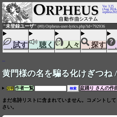
Ver. 3.25
(Aug 2024-
orpheus20
"未登録ユーザ"
(#0) Orpheus-user-lyrics.php?id=792936
試す
聴く
人々
探す
...
黄門様の名を騙る化けぎつね
作者一覧
盆踊り さんの作
説明
まだ名詩リストに含まれていません。コメントして
さい。