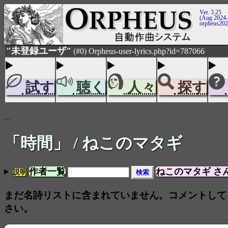
Ver. 3.25
(Aug 2024-
orpheus20
"未登録ユーザ"
(#0) Orpheus-user-lyrics.php?id=787066
試す
聴く
人々
探す
...
「時間」
/ ねこのマタギ
作者一覧
ねこのマタギ さ
説明
まだ名詩リストに含まれていません。コメントして
さい。