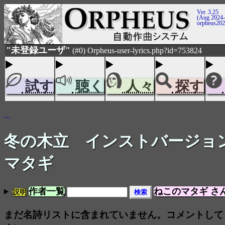
Ver. 3.25
(Aug 2024-
orpheus20
"未登録ユーザ"
(#0) Orpheus-user-lyrics.php?id=753824
試す
聴く
人々
探す
...
冬の木立 インストバージョ
マタギ
作者一覧
ねこのマタギ さ
説明
まだ名詩リストに含まれていません。コメントして