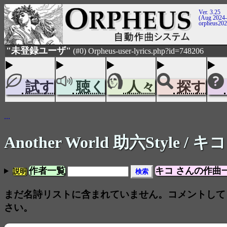
Ver. 3.25
(Aug 2024-
orpheus20
"未登録ユーザ"
(#0) Orpheus-user-lyrics.php?id=748206
試す
聴く
人々
探す
...
Another World 助六Style
/ キコ
作者一覧
キコ さんの作曲
説明
まだ名詩リストに含まれていません。コメントして
さい。