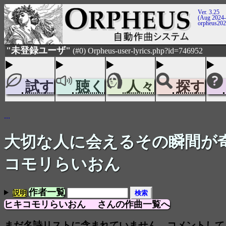
Ver. 3.25
(Aug 2024-
orpheus20
"未登録ユーザ"
(#0) Orpheus-user-lyrics.php?id=746952
試す
聴く
人々
探す
...
大切な人に会えるその瞬間が
コモリらいおん
作者一覧
説明
ヒキコモリらいおん さんの作曲一覧へ
まだ名詩リストに含まれていません。コメントして