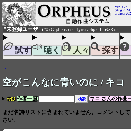
Ver. 3.25
(Aug 2024-
orpheus20
"未登録ユーザ"
(#0) Orpheus-user-lyrics.php?id=693355
試す
聴く
人々
探す
...
空がこんなに青いのに
/ キコ
作者一覧
キコ さんの作曲
説明
まだ名詩リストに含まれていません。コメントして
さい。