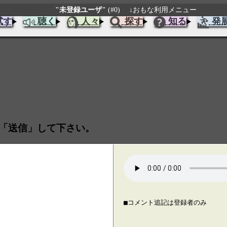
"未登録ユーザ"
(#0)
↓おもな利用メニュー
試す
聴く
人々
探す
知る
発
「送信」して下さい。
■コメント追記は登録者のみ