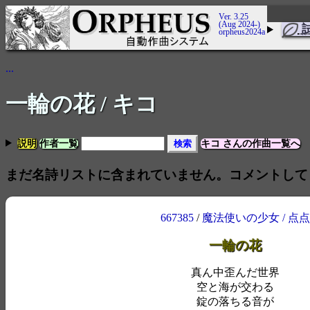
Ver. 3.25
(Aug 2024-)
orpheus2024a
...
一輪の花
/ キコ
説明
作者一覧
キコ さんの作曲一覧へ
まだ名詩リストに含まれていません。コメントして
667385
/
魔法使いの少女 / 点点
一輪の花
真ん中歪んだ世界
空と海が交わる
錠の落ちる音が