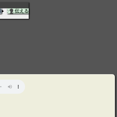
展
伝える