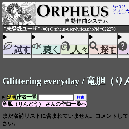
Ver. 3.25
(Aug 2024-
orpheus20
"未登録ユーザ"
(#0) Orpheus-user-lyrics.php?id=622270
試す
聴く
人々
探す
...
Glittering everyday
/ 竜胆（
作者一覧
説明
竜胆（りんどう） さんの作曲一覧へ
まだ名詩リストに含まれていません。コメントして
さい。