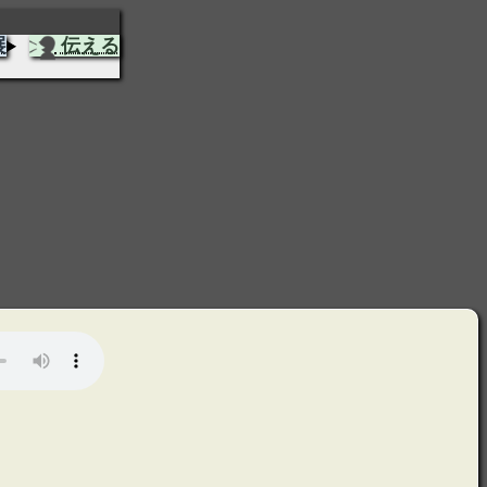
展
伝える