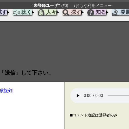
"未登録ユーザ"
(#0)
↓おもな利用メニュー
試す
聴く
人々
探す
知る
発
「送信」して下さい。
の螺旋剣
■コメント追記は登録者のみ