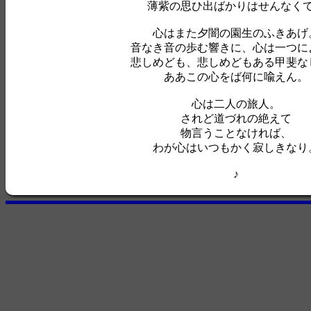
薄紫の思ひ出ばかりはせんなく
心はまた夕闇の園生のふきあげ
音なき音の歩む響きに、心は一つに
悲しめども、悲しめどもある甲斐な
ああこの心をば何に喩えん。
心は二人の旅人。
されど道づれの絶えて
物言うことなければ、
わが心はいつもかく寂しきなり
♪