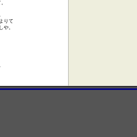
て。
。
よりて
しや。
。