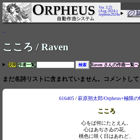
Ver. 3.25
(Aug 2024-)
orpheus2024a
...
こころ
/ Raven
説明
作者一覧
Raven さんの作曲一覧へ
まだ名詩リストに含まれていません。コメントして
616405
/
萩原朔太郎/Orpheus+極限
こころ
心をば何にたとえん。
心はあぢさゐの花。
桃色に咲く日はあれど、