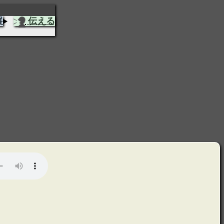
展
伝える