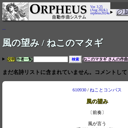
Ver. 3.25
(Aug 2024-)
orpheus2024a
...
風の望み
/ ねこのマタギ
説明
作者一覧
ねこのマタギ さんの作
まだ名詩リストに含まれていません。コメントして
610930
/
ねことコンパス
風の望み
〔前奏〕
風が言う