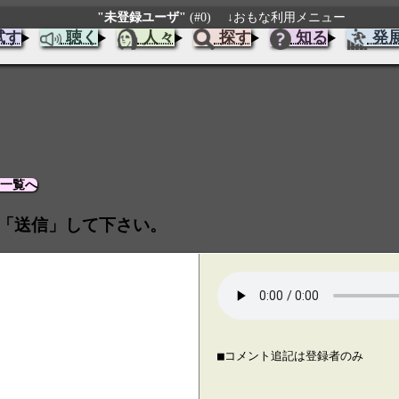
"未登録ユーザ"
(#0)
↓おもな利用メニュー
試す
聴く
人々
探す
知る
発
曲一覧へ
「送信」して下さい。
■コメント追記は登録者のみ