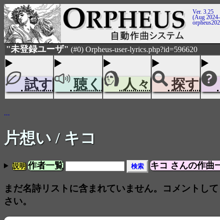
Ver. 3.25
(Aug 2024-
orpheus20
"未登録ユーザ"
(#0) Orpheus-user-lyrics.php?id=596620
試す
聴く
人々
探す
...
片想い
/ キコ
作者一覧
キコ さんの作曲
説明
まだ名詩リストに含まれていません。コメントして
さい。