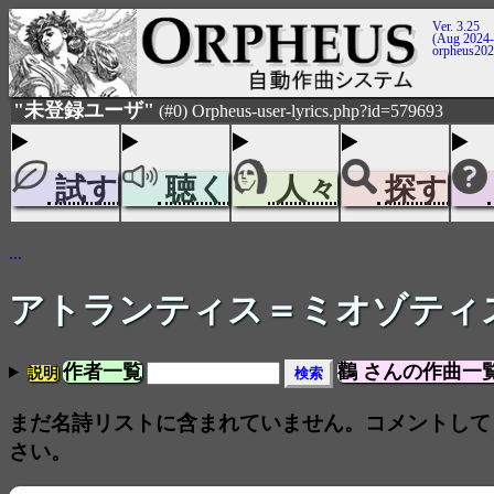
Ver. 3.25
(Aug 2024-
orpheus20
"未登録ユーザ"
(#0) Orpheus-user-lyrics.php?id=579693
試す
聴く
人々
探す
...
アトランティス＝ミオゾティ
作者一覧
鸛 さんの作曲一
説明
まだ名詩リストに含まれていません。コメントして
さい。