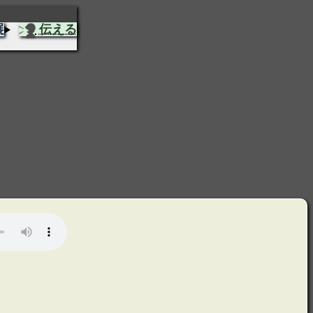
展
伝える