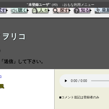
"未登録ユーザ"
(#0)
↓おもな利用メニュー
試す
聴く
人々
探す
知る
発
/ ヲリコ
「送信」して下さい。
コ
風
■コメント追記は登録者のみ