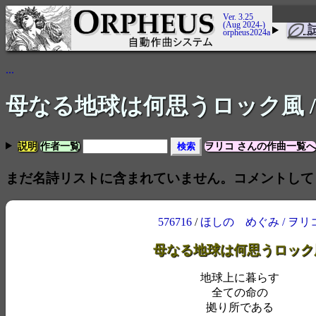
Ver. 3.25
(Aug 2024-)
orpheus2024a
...
母なる地球は何思うロック風
説明
作者一覧
ヲリコ さんの作曲一覧へ
まだ名詩リストに含まれていません。コメントして
576716
/
ほしの めぐみ / ヲリ
母なる地球は何思うロック
地球上に暮らす
全ての命の
拠り所である