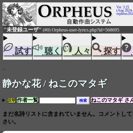
Ver. 3.25
(Aug 2024-
orpheus20
"未登録ユーザ"
(#0) Orpheus-user-lyrics.php?id=568695
試す
聴く
人々
探す
...
静かな花
/ ねこのマタギ
作者一覧
ねこのマタギ さ
説明
まだ名詩リストに含まれていません。コメントして
さい。