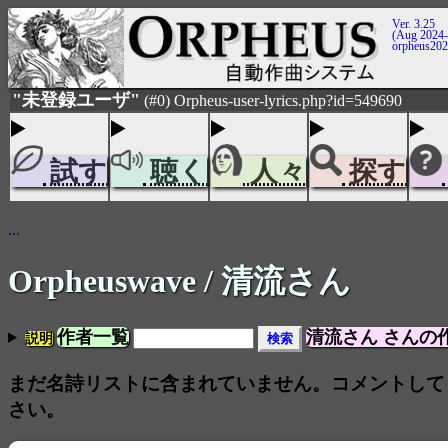
Ver. 3.25
(Aug 2024-
orpheus20
"未登録ユーザ"
(#0) Orpheus-user-lyrics.php?id=549690
試す
聴く
人々
探す
...
Orpheuswave
/ 清流さん
作者一覧
清流さん さんの
説明
まだ名詩リストに含まれていません。コメントして
さい。