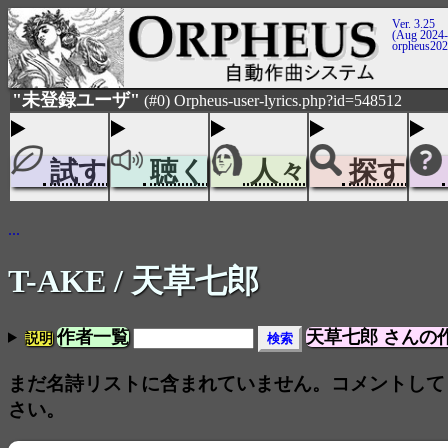
Ver. 3.25
(Aug 2024-
orpheus20
"未登録ユーザ"
(#0) Orpheus-user-lyrics.php?id=548512
試す
聴く
人々
探す
...
T-AKE
/ 天草七郎
作者一覧
天草七郎 さんの
説明
まだ名詩リストに含まれていません。コメントして
さい。