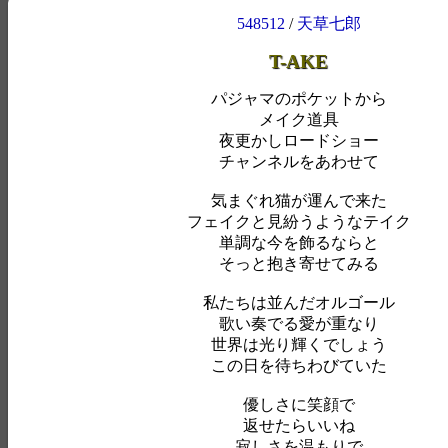
548512
/
天草七郎
T-AKE
パジャマのポケットから
メイク道具
夜更かしロードショー
チャンネルをあわせて
気まぐれ猫が運んで来た
フェイクと見紛うようなテイク
単調な今を飾るならと
そっと抱き寄せてみる
私たちは並んだオルゴール
歌い奏でる愛が重なり
世界は光り輝くでしょう
この日を待ちわびていた
優しさに笑顔で
返せたらいいね
寂しさを温もりで