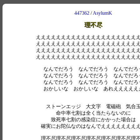
447362
/
AsylumK
理不尽
ええええええええええええええええええええ
ええええええええええええええええええええ
ええええええええええええええええええええ
ええええええええええええええええええええ
なんでだろう なんでだろう なんでだろ
なんでだろう なんでだろう なんでだろ
なんでだろう なんでだろう なんでだろ
おかしいな おかしいな あれえええええ
ストーンエッジ 大文字 電磁砲 気合
命中率七割は全く当たらないのに
致死率七割の感染症にかかった場合は
確実にお陀仏なのはなんでえええええええ
理不尽理不尽理不尽理不尽理不尽理不尽理