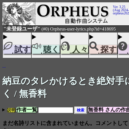
Ver. 3.25
(Aug 2024-
orpheus20
"未登録ユーザ"
(#0) Orpheus-user-lyrics.php?id=418695
試す
聴く
人々
探す
...
納豆のタレかけるとき絶対手
く
/ 無香料
作者一覧
無香料 さんの作
説明
まだ名詩リストに含まれていません。コメントして