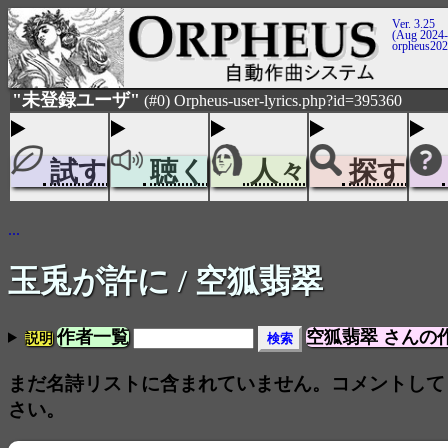
Ver. 3.25
(Aug 2024-
orpheus20
"未登録ユーザ"
(#0) Orpheus-user-lyrics.php?id=395360
試す
聴く
人々
探す
...
玉兎が許に
/ 空狐翡翠
作者一覧
空狐翡翠 さんの
説明
まだ名詩リストに含まれていません。コメントして
さい。