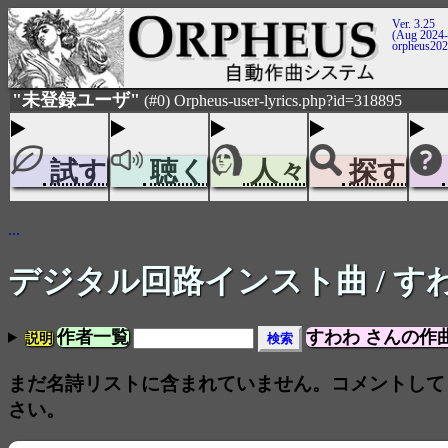
Ver. 3.25
(Aug 2024-
orpheus20
"未登録ユーザ"
(#0) Orpheus-user-lyrics.php?id=318895
試す
聴く
人々
探す
...
デジタル回路インスト曲
/ す
作者一覧
すわわ さんの作
説明
まだ名詩リストに含まれていません。コメントして
さい。