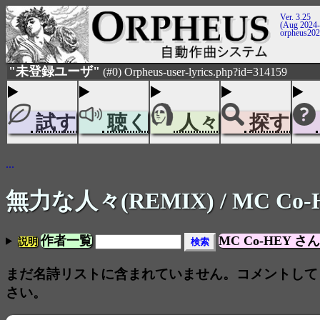
Ver. 3.25
(Aug 2024-
orpheus20
"未登録ユーザ"
(#0) Orpheus-user-lyrics.php?id=314159
試す
聴く
人々
探す
...
無力な人々(REMIX)
/ MC Co
作者一覧
MC Co-HEY 
説明
まだ名詩リストに含まれていません。コメントして
さい。