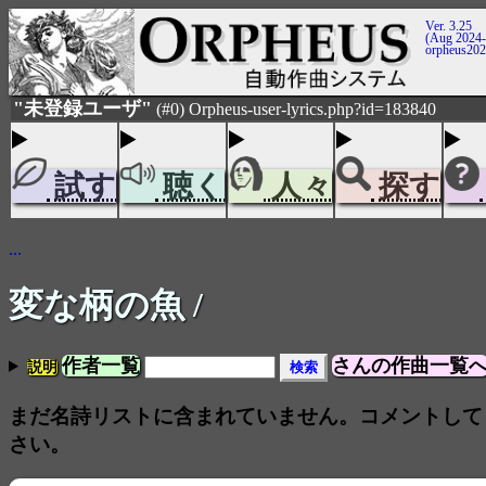
Ver. 3.25
(Aug 2024-
orpheus20
"未登録ユーザ"
(#0) Orpheus-user-lyrics.php?id=183840
試す
聴く
人々
探す
...
変な柄の魚
/
作者一覧
さんの作曲一覧
説明
まだ名詩リストに含まれていません。コメントして
さい。