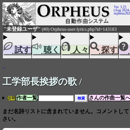
Ver. 3.25
(Aug 2024-
orpheus20
"未登録ユーザ"
(#0) Orpheus-user-lyrics.php?id=143183
試す
聴く
人々
探す
...
工学部長挨拶の歌
/
作者一覧
さんの作曲一覧
説明
まだ名詩リストに含まれていません。コメントして
さい。