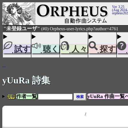
Ver. 3.25
(Aug 2024-
orpheus20
"未登録ユーザ"
(#0) Orpheus-user-lyrics.php?author=4761
試す
聴く
人々
探す
...
yUuRa 詩集
作者一覧
yUuRa 作曲一覧
説明
/