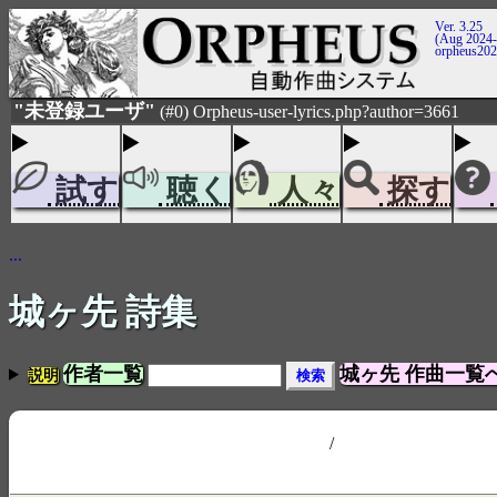
Ver. 3.25
(Aug 2024-
orpheus20
"未登録ユーザ"
(#0) Orpheus-user-lyrics.php?author=3661
試す
聴く
人々
探す
...
城ヶ先 詩集
作者一覧
城ヶ先 作曲一覧
説明
/