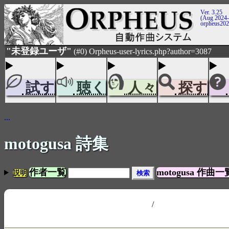
Ver. 3.25
(Aug 2024-
orpheus20
"未登録ユーザ"
(#0) Orpheus-user-lyrics.php?author=3087
試す
聴く
人々
探す
...
motogusa 詩集
作者一覧
motogusa 作曲
説明
/