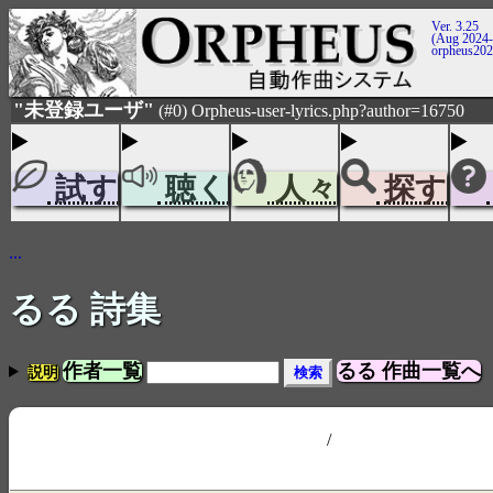
Ver. 3.25
(Aug 2024-
orpheus20
"未登録ユーザ"
(#0) Orpheus-user-lyrics.php?author=16750
試す
聴く
人々
探す
...
るる 詩集
作者一覧
るる 作曲一覧へ
説明
/